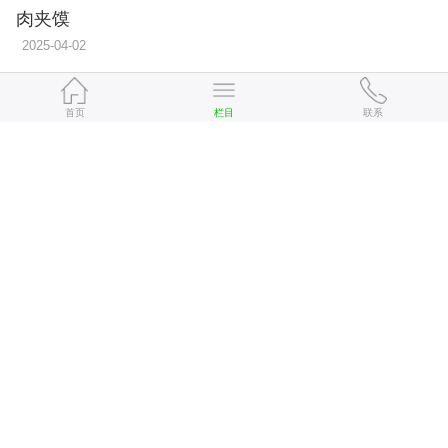
肉夹馍
2025-04-02
人气套餐-兰州牛肉拉面
首页
栏目
联系
2024-10-24
金味德牛肉面
2019-07-16
牛肉杂酱面
2018-07-16
红烧牛肉面
2016-11-09