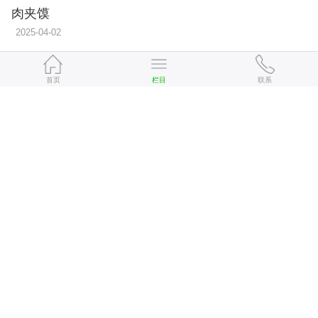
肉夹馍
2025-04-02
人气套餐-兰州牛肉拉面
首页
栏目
联系
2024-10-24
金味德牛肉面
2019-07-16
牛肉杂酱面
2018-07-16
红烧牛肉面
2016-11-09