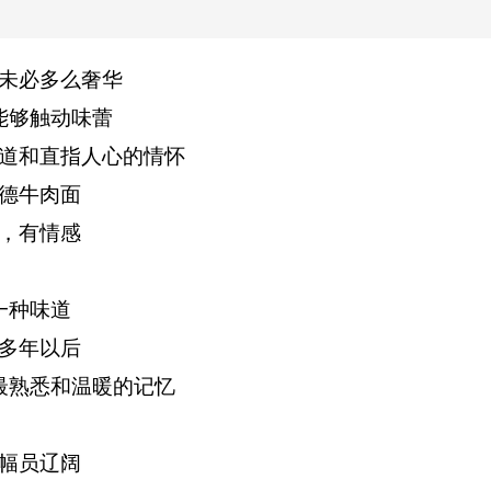
未必多么奢华
能够触动味蕾
道和直指人心的情怀
德牛肉面
，有情感
一种味道
多年以后
最熟悉和温暖的记忆
幅员辽阔