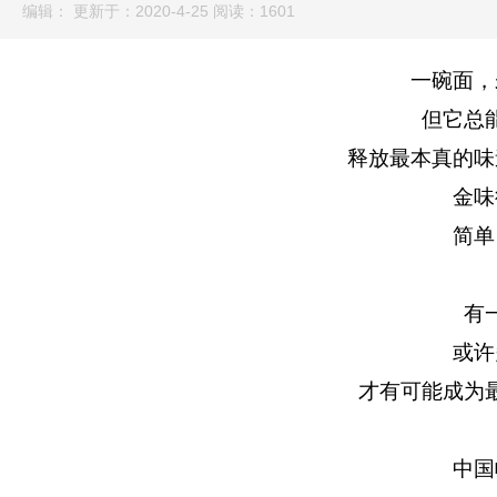
编辑： 更新于：2020-4-25 阅读：
1601
一碗面，
但它总
释放最本真的味
金味
简单
有
或许
才有可能成为
中国