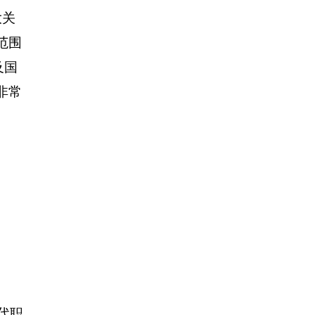
大关
范围
及国
非常
代职