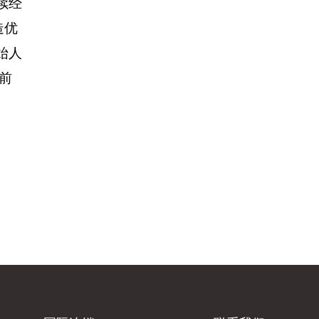
续经
造优
始人
前