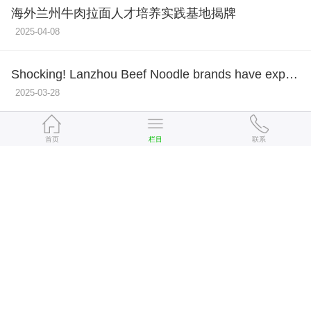
海外兰州牛肉拉面人才培养实践基地揭牌
2025-04-08
Shocking! Lanzhou Beef Noodle brands have expan
ded their reach to over 60 countries. 震惊！兰州牛
2025-03-28
肉拉面品牌竟然辐射60多个国家
土澳拉面界的 "东方神秘力量" 降临 Burwood Rd~
首页
栏目
联系
2025-03-28
金味德美国旧金山店隆重开业啦！
2023-12-28
金味德兰州牛肉拉面新西兰奥克兰店火爆开业
2019-08-20